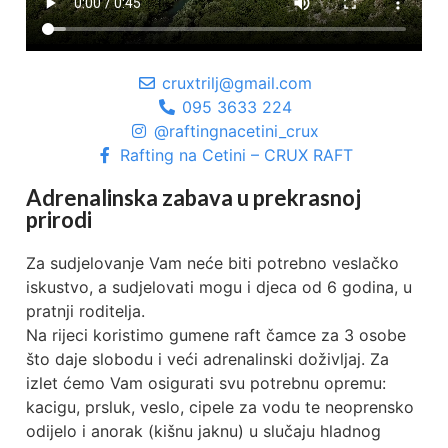
cruxtrilj@gmail.com
095 3633 224
@raftingnacetini_crux
Rafting na Cetini – CRUX RAFT
Adrenalinska zabava u prekrasnoj
prirodi
Za sudjelovanje Vam neće biti potrebno veslačko
iskustvo, a sudjelovati mogu i djeca od 6 godina, u
pratnji roditelja.
Na rijeci koristimo gumene raft čamce za 3 osobe
što daje slobodu i veći adrenalinski doživljaj. Za
izlet ćemo Vam osigurati svu potrebnu opremu:
kacigu, prsluk, veslo, cipele za vodu te neoprensko
odijelo i anorak (kišnu jaknu) u slučaju hladnog