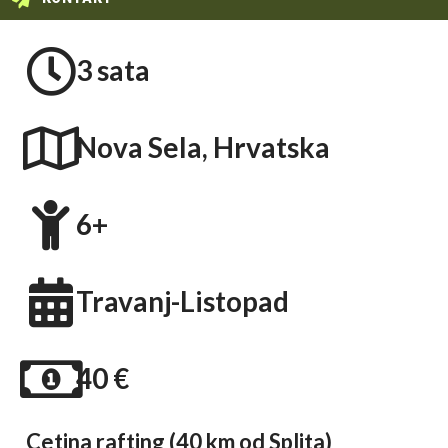
3 sata
Nova Sela, Hrvatska
6+
Travanj-Listopad
40 €
Cetina rafting (40 km od Splita)